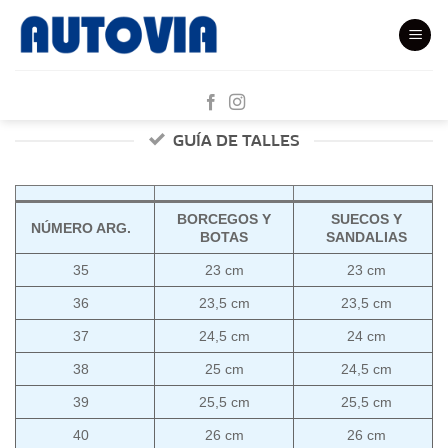
Saltar
al
contenido
GUÍA DE TALLES
BORCEGOS Y
SUECOS Y
NÚMERO ARG.
BOTAS
SANDALIAS
35
23 cm
23 cm
36
23,5 cm
23,5 cm
37
24,5 cm
24 cm
38
25 cm
24,5 cm
39
25,5 cm
25,5 cm
40
26 cm
26 cm